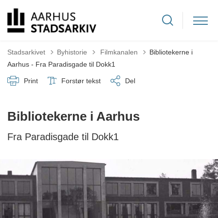
Tilbage til
Stadsarkivet
Byhistorie
Filmkanalen
Bibliotekerne i
Aarhus - Fra Paradisgade til Dokk1
Print
Forstør tekst
Del
Bibliotekerne i Aarhus
Fra Paradisgade til Dokk1