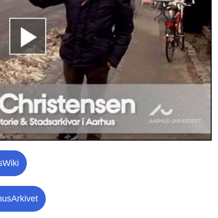
sWiki
husArkivet