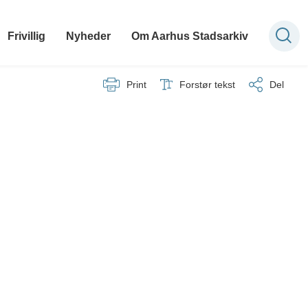
Frivillig
Nyheder
Om Aarhus Stadsarkiv
Print
Forstør tekst
Del