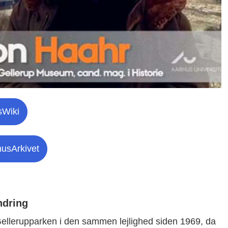
sWiki
husArkivet
ndring
Gellerupparken i den sammen lejlighed siden 1969, da