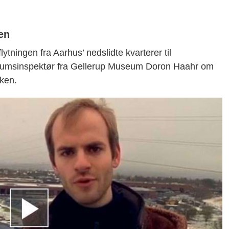
en
ytningen fra Aarhus’ nedslidte kvarterer til
useumsinspektør fra Gellerup Museum Doron Haahr om
rken.