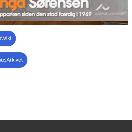
sWiki
husArkivet