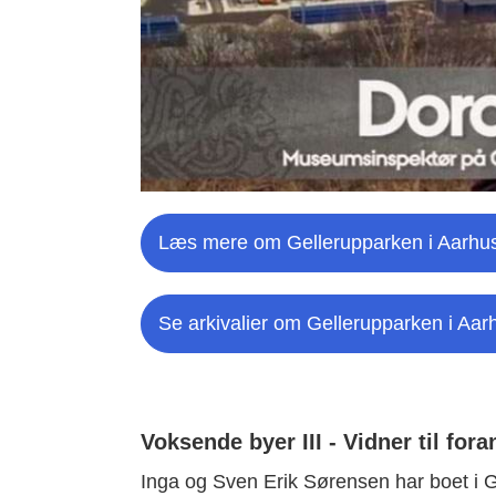
Læs mere om Gellerupparken i Aarhu
Se arkivalier om Gellerupparken i Aar
Voksende byer III - Vidner til fora
Inga og Sven Erik Sørensen har boet i 