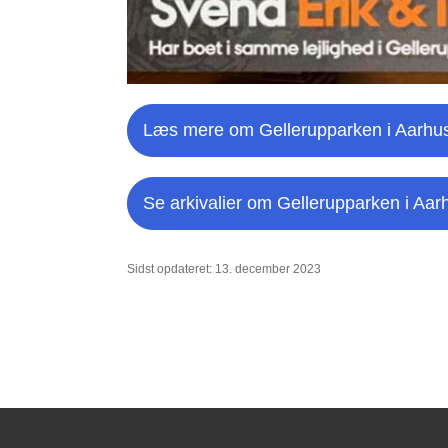
Læs mere om Gellerupparken i Aarhu
Se arkivalier om Gellerupparken i Aar
Sidst opdateret: 13. december 2023