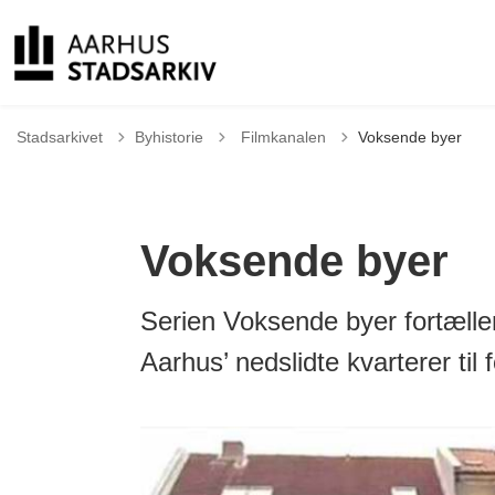
Tilbage til
Stadsarkivet
Byhistorie
Filmkanalen
Voksende byer
Voksende byer
Serien Voksende byer fortæller 
Aarhus’ nedslidte kvarterer til