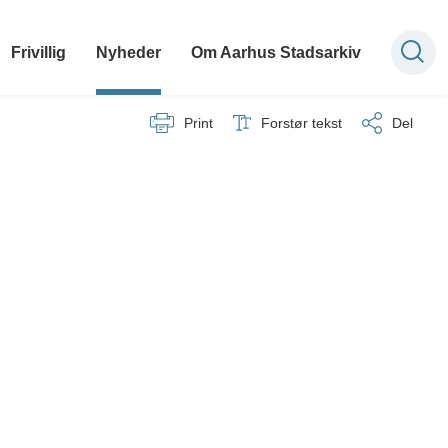
Frivillig
Nyheder
Om Aarhus Stadsarkiv
Print
Forstør tekst
Del