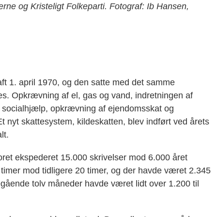
rne og Kristeligt Folkeparti. Fotograf: Ib Hansen,
 1. april 1970, og den satte med det samme
es. Opkrævning af el, gas og vand, indretningen af
g og socialhjælp, opkrævning af ejendomsskat og
t nyt skattesystem, kildeskatten, blev indført ved årets
lt.
oret ekspederet 15.000 skrivelser mod 6.000 året
 timer mod tidligere 20 timer, og der havde været 2.345
egående tolv måneder havde været lidt over 1.200 til