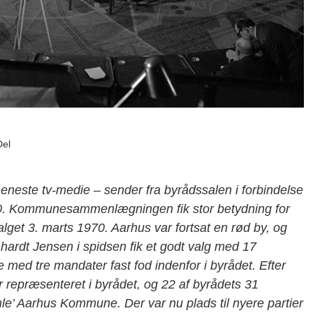
Del
este tv-medie – sender fra byrådssalen i forbindelse
970. Kommunesammenlægningen fik stor betydning for
lget 3. marts 1970. Aarhus var fortsat en rød by, og
ardt Jensen i spidsen fik et godt valg med 17
med tre mandater fast fod indenfor i byrådet. Efter
 repræsenteret i byrådet, og 22 af byrådets 31
e’ Aarhus Kommune. Der var nu plads til nyere partier