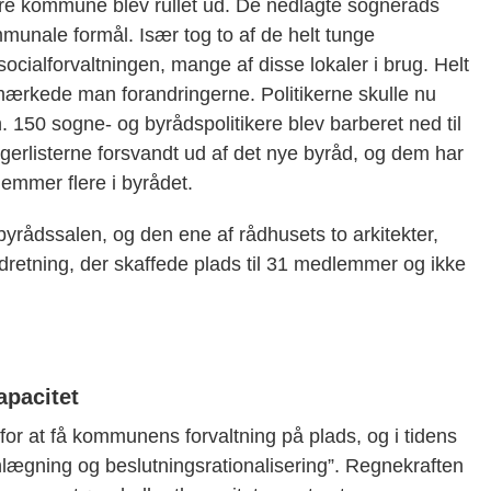
ore kommune blev rullet ud. De nedlagte sogneråds
mmunale formål. Især tog to af de helt tunge
ialforvaltningen, mange af disse lokaler i brug. Helt
mærkede man forandringerne. Politikerne skulle nu
 150 sogne- og byrådspolitikere blev barberet ned til
gerlisterne forsvandt ud af det nye byråd, og dem har
lemmer flere i byrådet.
i byrådssalen, og den ene af rådhusets to arkitekter,
ndretning, der skaffede plads til 31 medlemmer og ikke
apacitet
or at få kommunens forvaltning på plads, og i tidens
anlægning og beslutningsrationalisering”. Regnekraften