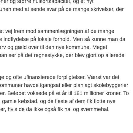
er og større hulkortkapacitet, og et nyt
unen med at sende svar på de mange skrivelser, der
tenet vej frem mod sammenlægningen af de mange
 indflydelse på lokale forhold. Men så kunne man da
 arv og gæld over til den nye kommune. Meget
man ser på det regnestykke, der blev gjort op allerede
g ofte ufinansierede forpligtelser. Værst var det
mmuner havde igangsat eller planlagt skolebyggerier
. Beløbet voksede på et år til 181 millioner kroner. To
n gamle købstad, og de fleste af dem fik flotte nye
oler, hvis de da ikke også fik hal og svømmehal.