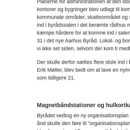
Planerne for administrationen af den st
kontorer og bygninger blev udlagt til ko
kommunale områder, skatteområdet og soc
ind i byrådssalen i det berømte rådhus 
kæmpe hårdere for at komme ind i salen.
31 i det nye Aarhus Byråd. Lokal- og bor
vi ikke set siden, selvom der kom ti med
Der skulle derfor sættes flere stole ind 
Erik Møller, blev bedt om at lave en nyi
som tidligere 21.
Magnetbåndstationer og hulkortk
Byrådet vedtog en ny organisationsplan f
ånd skulle den føre til ”organisationspl