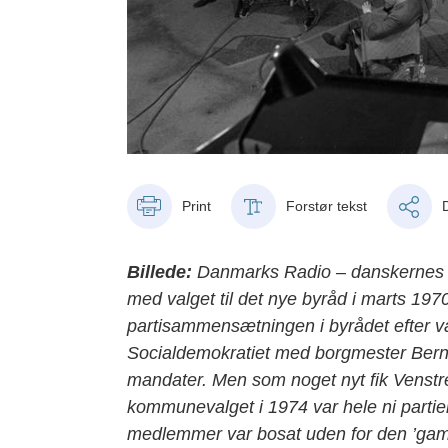
Print
Forstør tekst
Billede:
Danmarks Radio – danskernes en
med valget til det nye byråd i marts 1
partisammensætningen i byrådet efter va
Socialdemokratiet med borgmester Bernh
mandater. Men som noget nyt fik Venstre 
kommunevalget i 1974 var hele ni partier
medlemmer var bosat uden for den ’gaml