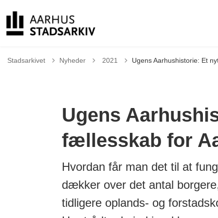
Tilbage til
Stadsarkivet
Nyheder
2021
Ugens Aarhushistorie: Et ny
Ugens Aarhushist
fællesskab for A
Hvordan får man det til at fu
dækker over det antal borgere,
tidligere oplands- og forsta