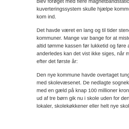
blev forøget med flere magnetbåndstation
kuverteringssystem skulle hjælpe komm
kom ind.
Det havde været en lang og til tider s
kommuner. Mange var bange for at miste
altid tømme kassen før lukketid og føre
anderledes kan det vist ikke siges, når 
efter det første år:
Den nye kommune havde overtaget tunge o
med skolevæsenet. De nedlagte sogneko
med en gæld på knap 100 millioner kroner
ud af tre børn gik nu i skole uden for de
lokaler, skolekøkkener eller helt nye sk