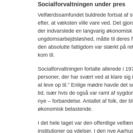
Socialforvaltningen under pres
Velfærdssamfundet buldrede fortsat af 
efter, at væksten ville vare ved. Det gjor
der indvarslede en langvarig økonomisk
ungdomsarbejdsløshed, måtte til deres
den absolutte fattigdom var stærkt på r
kom til.
Socialforvaltningen fortalte allerede i 1
personer, der har svært ved at klare sig
at leve op til.” Enlige mødre havde det s
tid, især hvis de også var ramt af sygd
nye – forbandelse. Antallet af folk, der
økonomisk belastende.
I det hele taget var den offentlige velfæ
institutioner og ydelser. I den nye Aar