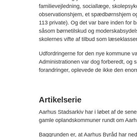
familievejledning, sociallæge, skolepsyko
observationshjem, et spædbørnshjem og
113 private). Og det var bare inden for 
såsom børnetilskud og moderskabsydels
skolernes vifte af tilbud som læseklass
Udfordringerne for den nye kommune var 
Administrationen var dog forberedt, og 
forandringer, oplevede de ikke den eno
Artikelserie
Aarhus Stadsarkiv har i løbet af de sene
gamle oplandskommuner rundt om Aarh
Baggrunden er, at Aarhus Byråd har ne