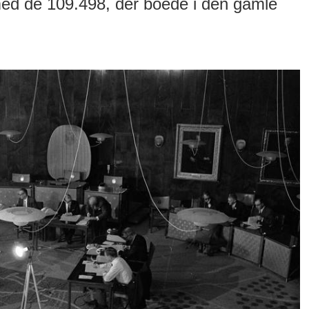
med de 109.498, der boede i den gamle