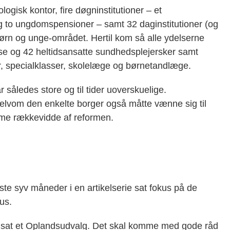
logisk kontor, fire døgninstitutioner – et
 to ungdomspensioner – samt 32 daginstitutioner (og
børn og unge-området. Hertil kom så alle ydelserne
e og 42 heltidsansatte sundhedsplejersker samt
er, specialklasser, skolelæge og børnetandlæge.
således store og til tider uoverskuelige.
selvom den enkelte borger også måtte vænne sig til
rme rækkevidde af reformen.
ste syv måneder i en artikelserie sat fokus på de
us.
dsat et Oplandsudvalg. Det skal komme med gode råd