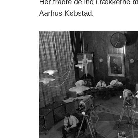
Her trådte de ind i rækkerne 
Aarhus Købstad.