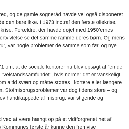
sted, og de gamle sogneråd havde vel også disponeret
de den bare ikke. I 1973 indtraf den første oliekrise,
 krise. Forældre, der havde døjet med 1950’ernes
 fortvivlelse se det samme ramme deres børn. Og mens
etur, var nogle problemer de samme som før, og nye
971 om, at de sociale kontorer nu blev opsøgt af ”en del
 i ”velstandssamfundet”, hvis normer det er vanskeligt
om altid svært og måtte støttes i kortere eller længere
om. Stofmisbrugsproblemer var dog tidens store – og
 blev handikappede af misbrug, var stigende og
rd ved at være hængt op på et vidtforgrenet net af
hus Kommunes første år kunne den fremvise