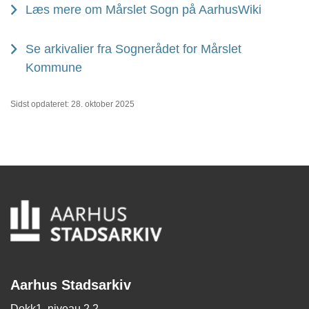
Læs mere om Mårslet Sogn på AarhusWiki
Se arkivalier fra Sognerådet for Mårslet
Kommune
Sidst opdateret: 28. oktober 2025
Aarhus Stadsarkiv
Dokk1, niveau 2.2