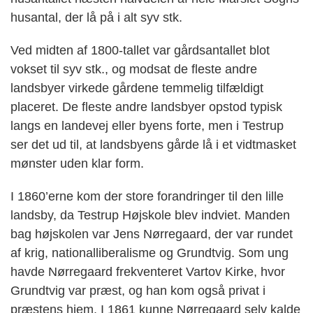
husantal, der lå på i alt syv stk.
Ved midten af 1800-tallet var gårdsantallet blot
vokset til syv stk., og modsat de fleste andre
landsbyer virkede gårdene temmelig tilfældigt
placeret. De fleste andre landsbyer opstod typisk
langs en landevej eller byens forte, men i Testrup
ser det ud til, at landsbyens gårde lå i et vidtmasket
møn­ster uden klar form.
I 1860’erne kom der store forandringer til den lille
landsby, da Testrup Højskole blev indviet. Manden
bag højskolen var Jens Nørregaard, der var rundet
af krig, nationalliberalisme og Grundtvig. Som ung
havde Nørregaard frekventeret Vartov Kirke, hvor
Grundtvig var præst, og han kom også privat i
præstens hjem. I 1861 kunne Nørregaard selv kalde