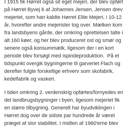
I 1915 fik Hørret også sit eget mejeri, der blev opført
på Hørret Byvej 6 af Johannes Jensen. Jensen drev
mejeriet, som han kaldte Hørret Elite Mejeri, i 10-12
år, hvorefter andre mejerister tog over. Mælken kom
fra landsbyens gårde, der omkring oprettelsen talte i
alt 160 køer, og her blev produceret ost og smør og
senere også konsummælk, ligesom der i en kort
periode blev forsøgt med ispindeproduktion. På et
tidspunkt overgik bygningerne til garveriet Flach og
derefter fulgte forskellige erhverv som skofabrik,
kedelfabrik og vaskeri.
I tiden omkring 2. verdenskrig opførtes/fornyedes en
del landbrugsbygninger i byen, ligesom mejeriet fik
en større tilbygning. Generelt har byudviklingen i
Hørret dog over de sidste par hundrede år været
præget af stor stabilitet. I midten af 1960'erne blev