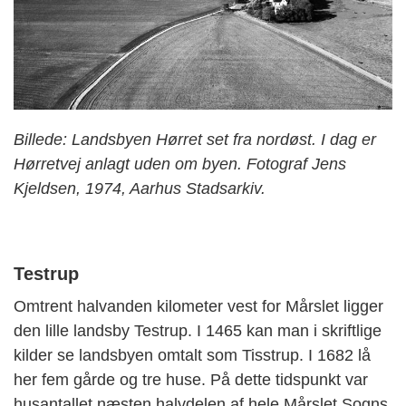
Billede: Landsbyen Hørret set fra nordøst. I dag er
Hørretvej anlagt uden om byen. Fotograf Jens
Kjeldsen, 1974, Aarhus Stadsarkiv.
Testrup
Omtrent halvanden kilometer vest for Mårslet ligger
den lille landsby Testrup. I 1465 kan man i skriftlige
kilder se landsbyen omtalt som Tisstrup. I 1682 lå
her fem gårde og tre huse. På dette tidspunkt var
husantallet næsten halvdelen af hele Mårslet Sogns