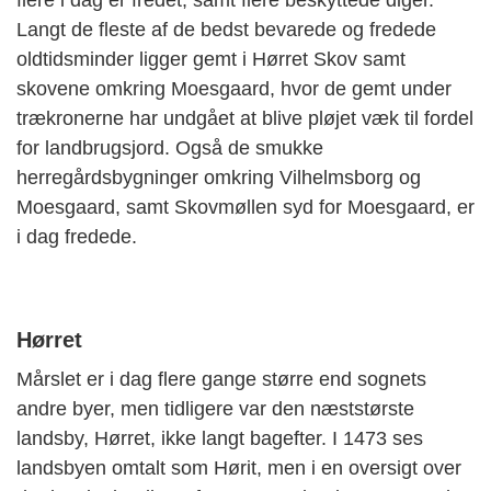
flere i dag er fredet, samt flere beskyttede diger.
Langt de fleste af de bedst bevarede og fredede
oldtidsminder ligger gemt i Hørret Skov samt
skovene omkring Moesgaard, hvor de gemt under
trækronerne har undgået at blive pløjet væk til fordel
for landbrugsjord. Også de smukke
herregårdsbygninger omkring Vilhelmsborg og
Moesgaard, samt Skovmøllen syd for Moesgaard, er
i dag fredede.
Hørret
Mårslet er i dag flere gange større end sognets
andre byer, men tidligere var den næststørste
landsby, Hørret, ikke langt bagefter. I 1473 ses
landsbyen omtalt som Hørit, men i en oversigt over