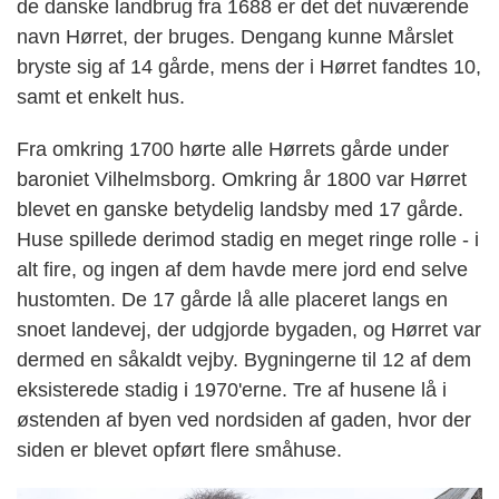
de danske landbrug fra 1688 er det det nuværende
navn Hørret, der bruges. Dengang kunne Mårslet
bryste sig af 14 gårde, mens der i Hørret fandtes 10,
samt et enkelt hus.
Fra omkring 1700 hørte alle Hørrets gårde under
baroniet Vilhelmsborg. Omkring år 1800 var Hørret
blevet en ganske betydelig landsby med 17 gårde.
Hu­se spillede derimod stadig en meget ringe rolle - i
alt fire, og ingen af dem havde mere jord end selve
hustomten. De 17 gårde lå alle placeret langs en
snoet landevej, der udgjorde bygaden, og Hørret var
dermed en såkaldt vejby. Bygningerne til 12 af dem
eksisterede stadig i 1970'erne. Tre af husene lå i
østenden af byen ved nordsiden af gaden, hvor der
siden er blevet opført flere småhuse.