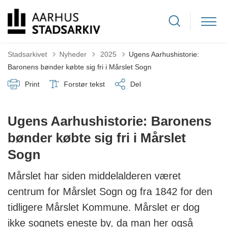
Tilbage til
Stadsarkivet
Nyheder
2025
Ugens Aarhushistorie:
Baronens bønder købte sig fri i Mårslet Sogn
Print
Forstør tekst
Del
Ugens Aarhushistorie: Baronens
bønder købte sig fri i Mårslet
Sogn
Mårslet har siden middelalderen været
centrum for Mårslet Sogn og fra 1842 for den
tidligere Mårslet Kommune. Mårslet er dog
ikke sognets eneste by, da man her også