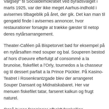
Valgsejr” til Socialdemokratiet ved byrådsvalget i
marts 1925, var der ikke meget Aarhus-indhold i
avisernes tilbageblik på året, der gik. Det kan man til
gengæld finde i avisernes annoncer, hvor
restaurationer forsøgte at trække gæster til netop
deres nytårsarrangement.
Theater-Caféen på Bispetorvet bød for eksempel på
en nytårsaften med souper og bal. Souperen bestod
af hors d’oeuvre efterfulgt af consommé a la
brunoise, fiskefilet a l’Orly, tournedos a la chasseur
og til dessert parfait a la Prince Pückler. På Kasino-
Teatret i Rosenkrantzgade blev der arrangeret
Souper Dansant og Midnatskabaret. Her var
menuen fiskefilet tatar, farseret kalkun og frugt
naturel.