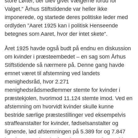
store Løfter, der blev givet Vælgerne forud for
Valget.” Århus Stiftstidende var heller ikke
imponerede, og startede deres politiske leder med
ordlyden ”Aaret 1925 kan i politisk Henseende
betegnes som Aaret, hvor der intet skete”.
Året 1925 havde også budt på endnu en diskussion
om kvinder i præsteembedet – en sag som Århus
Stiftstidende så nærmere på. Denne gang havde
emnet været til afstemning ved landets
menighedsråd, hvor 2.271
menighedsrådsmedlemmer stemte for kvinder i
præstekjolen, hvorimod 11.124 stemte imod. Ved en
afstemning om hvorvidt kvinder skulle kunne
bestride særlige præstestillinger ved eksempelvis
straffeanstalter for kvinder, fødselsanstalter og
lignende, lød afstemningen på 5.389 for og 7.847