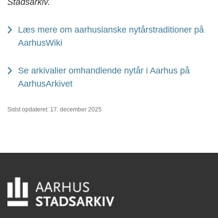
Stadsarkiv.
Læs mere om aarhusianske nytårstraditioner på
AarhusWiki
Se arkivalier omhandlende nytår i Aarhus på
AarhusArkivet
Sidst opdateret: 17. december 2025