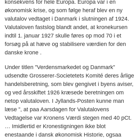
konsekvens for hele Europa. Europa var i en
økonomisk krise, og som følge heraf blev en ny
valutalov vedtaget i Danmark i slutningen af 1924.
Valutaloven fastslog blandt andet, at kronekursen
indtil 1. januar 1927 skulle føres op mod 70 i et
forsøg på at hæve og stabilisere værdien for den
danske krone .
Under titlen ”Verdensmarkedet og Danmark”
udsendte Grosserer-Societetets Komité deres årlige
handelsberetning, som blev gengivet i byens aviser,
og ved årsskiftet 1926 kræsede beretningen om
netop valutaloven. I Jyllands-Posten kunne man
læse ”, at paa Aarsdagen for Valutalovens
Vedtagelse var Kronens Værdi stegen med 40 pCt.
… Imidlertid er Kronestigningen ikke blot
enestaande i dansk økonomisk Historie, ogsaa