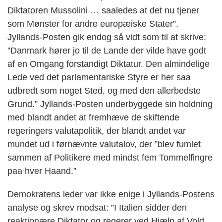
Diktatoren Mussolini … saaledes at det nu tjener
som Mønster for andre europæiske Stater”.
Jyllands-Posten gik endog så vidt som til at skrive:
”Danmark hører jo til de Lande der vilde have godt
af en Omgang forstandigt Diktatur. Den almindelige
Lede ved det parlamentariske Styre er her saa
udbredt som noget Sted, og med den allerbedste
Grund.” Jyllands-Posten underbyggede sin holdning
med blandt andet at fremhæve de skiftende
regeringers valutapolitik, der blandt andet var
mundet ud i førnævnte valutalov, der ”blev fumlet
sammen af Politikere med mindst fem Tommelfingre
paa hver Haand.”
Demokratens leder var ikke enige i Jyllands-Postens
analyse og skrev modsat: ”I Italien sidder den
reaktionære Diktator og regerer ved Hjælp af Vold