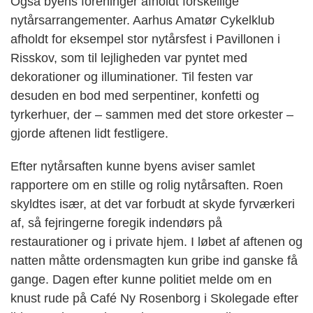
Også byens foreninger afholdt forskellige
nytårsarrangementer. Aarhus Amatør Cykelklub
afholdt for eksempel stor nytårsfest i Pavillonen i
Risskov, som til lejligheden var pyntet med
dekorationer og illuminationer. Til festen var
desuden en bod med serpentiner, konfetti og
tyrkerhuer, der – sammen med det store orkester –
gjorde aftenen lidt festligere.
Efter nytårsaften kunne byens aviser samlet
rapportere om en stille og rolig nytårsaften. Roen
skyldtes især, at det var forbudt at skyde fyrværkeri
af, så fejringerne foregik indendørs på
restaurationer og i private hjem. I løbet af aftenen og
natten måtte ordensmagten kun gribe ind ganske få
gange. Dagen efter kunne politiet melde om en
knust rude på Café Ny Rosenborg i Skolegade efter