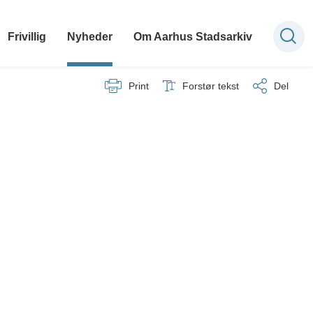
Frivillig
Nyheder
Om Aarhus Stadsarkiv
Print
Forstør tekst
Del