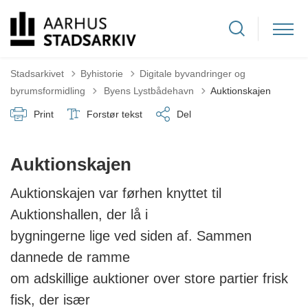
Stadsarkivet
Byhistorie
Digitale byvandringer og
Tilbage til
byrumsformidling
Byens Lystbådehavn
Auktionskajen
Print
Forstør tekst
Del
Auktionskajen
Auktionskajen var førhen knyttet til
Auktionshallen, der lå i
bygningerne lige ved siden af. Sammen
dannede de ramme
om adskillige auktioner over store partier frisk
fisk, der især