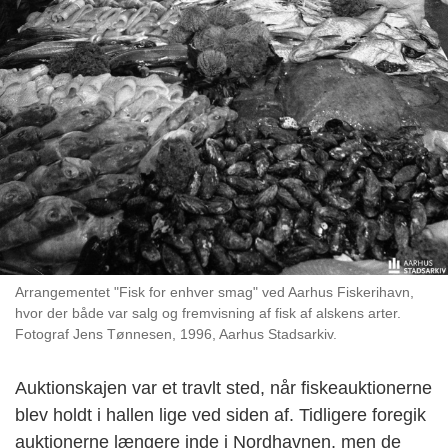
Arrangementet "Fisk for enhver smag" ved Aarhus Fiskerihavn,
hvor der både var salg og fremvisning af fisk af alskens arter.
Fotograf Jens Tønnesen, 1996, Aarhus Stadsarkiv.
Auktionskajen var et travlt sted, når fiskeauktionerne
blev holdt i hallen lige ved siden af. Tidligere foregik
auktionerne længere inde i Nordhavnen, men de