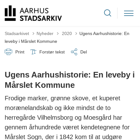
Tilbage til
Stadsarkivet
Nyheder
2020
Ugens Aarhushistorie: En
leveby i Mårslet Kommune
Print
Forstør tekst
Del
Ugens Aarhushistorie: En leveby i
Mårslet Kommune
Frodige marker, grønne skove, et kuperet
morænelandskab og ikke mindst de to
herregårde Vilhelmsborg og Moesgård har
gennem århundrede været kendetegnene for
Mårslet Sogn, der i 1842 kom til at udgøre